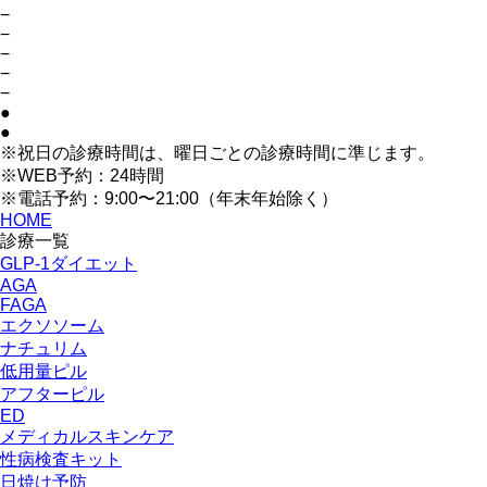
−
−
−
−
−
●
●
※祝日の診療時間は、曜日ごとの診療時間に準じます。
※WEB予約：24時間
※電話予約：9:00〜21:00（年末年始除く）
HOME
診療一覧
GLP-1ダイエット
AGA
FAGA
エクソソーム
ナチュリム
低用量ピル
アフターピル
ED
メディカルスキンケア
性病検査キット
日焼け予防