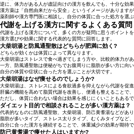
逆に、体力がある人が虚証向けの漢方を飲んでも、十分な効果
漢方薬は「自然由来だから安全」というイメージがありますが
薬剤師や漢方専門医に相談し、自分の体質に合った処方を選ぶ
代謝を上げる漢方に関するよくある質問
代謝を上げる漢方について、多くの方が疑問に思うポイントを
漢方選びや効果に関する代表的な質問に回答します。
大柴胡湯と防風通聖散はどちらが肥満に効く?
どちらが効くかは体質によって異なります
。
大柴胡湯はストレスで食べ過ぎてしまう方や、比較的体力があ
一方、防風通聖散は便秘がちでお腹周りに脂肪が多い方に向い
自分の体質や症状に合った方を選ぶことが大切です。
大柴胡湯はなぜ痩せるのでしょうか?
大柴胡湯は、
ストレスによる食欲過多を抑えながら代謝を促進
肝臓の機能を高めて脂質代謝を改善し、便通も整えることで、
ただし、体質に合わない場合は効果を感じにくいこともあるで
ダイエット目的で相談されることが多い漢方薬は？
代表的なものに
防風通聖散、大柴胡湯、防己黄耆湯
などがあり
脂肪が多いタイプ、ストレス太りタイプ、むくみタイプなど、
自分に合った漢方を継続することで、体重減少の効果が期待で
防已黄耆湯で痩せた人はいますか?