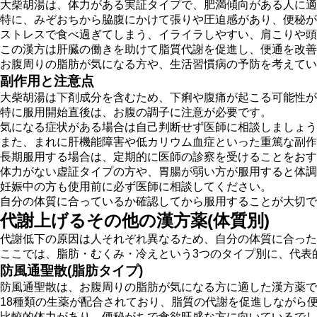
大柴胡湯は、
体力がある実証タイプで、肥満傾向がある人
に適
特に、みぞおちから脇腹にかけて張りや圧迫感があり、便秘が
ストレスで食べ過ぎてしまう、イライラしやすい、肩こりや頭
この漢方は肝臓の働きを助けて脂質代謝を促進し、便通を改善
お腹周りの脂肪が気になる方や、生活習慣病の予防を考えてい
副作用と注意点
大柴胡湯は下剤成分を含むため、
下痢や腹痛が起こる可能性が
特に服用開始直後は、お腹の調子に注意が必要です。
気になる症状がある場合は自己判断せず医師に相談しましょう
また、まれに肝機能障害や低カリウム血症といった重篤な副作
長期服用する場合は、定期的に医師の診察を受けることをおす
体力がない虚証タイプの方や、胃腸が弱い方が服用すると体調
妊娠中の方も使用前に必ず医師に相談してください。
自分の体質に合っているか確認してから服用することが大切で
代謝上げるその他の漢方薬(体質別)
代謝低下の原因は人それぞれ異なるため、
自分の体質に合った
ここでは、脂肪・むくみ・冷えという3つのタイプ別に、代表
防風通聖散(脂肪タイプ)
防風通聖散は、
お腹周りの脂肪が気になる方
に適した漢方薬で
18種類の生薬が配合されており、脂質の代謝を促進しながら
比較的体力があり、便秘がちで食欲旺盛な方に向いているでし