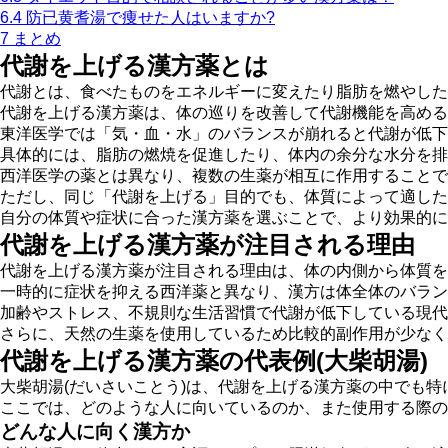
6.4
防已黄耆湯で痩せた人はいますか?
7
まとめ
代謝を上げる漢方薬とは
代謝とは、食べたものをエネルギーに変えたり脂肪を燃やした
代謝を上げる漢方薬は、
体の巡りを改善して代謝機能を高める
東洋医学では「気・血・水」のバランスが崩れると代謝が低下
具体的には、脂肪の燃焼を促進したり、体内の余分な水分を排
西洋医学の薬とは異なり、複数の生薬が相互に作用することで
ただし、同じ「代謝を上げる」目的でも、
体質によって適した
自分の体質や症状に合った漢方薬を選ぶことで、より効果的に
代謝を上げる漢方薬が注目される理由
代謝を上げる漢方薬が注目される理由は、
体の内側から体質を
一時的に症状を抑える西洋薬と異なり、漢方は体全体のバラン
加齢やストレス、不規則な生活習慣で代謝が低下している現代
さらに、天然の生薬を使用しているため比較的副作用が少なく
代謝を上げる漢方薬の代表例(大柴胡湯)
大柴胡湯(だいさいことう)
は、代謝を上げる漢方薬の中でも特
ここでは、どのような人に向いているのか、また使用する際の
どんな人に向く漢方か