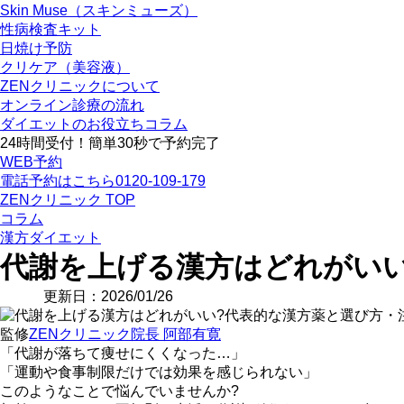
Skin Muse（スキンミューズ）
性病検査キット
日焼け予防
クリケア（美容液）
ZENクリニックについて
オンライン診療の流れ
ダイエットのお役立ちコラム
24時間受付！簡単30秒で予約完了
WEB予約
電話予約はこちら
0120-109-179
ZENクリニック TOP
コラム
漢方ダイエット
代謝を上げる漢方はどれがいい
更新日：2026/01/26
監修
ZENクリニック院長 阿部有寛
「代謝が落ちて痩せにくくなった…」
「運動や食事制限だけでは効果を感じられない」
このようなことで悩んでいませんか?