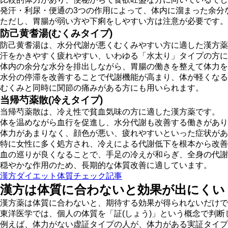
発汗・利尿・便通の3つの作用によって、体内に溜まった余分
ただし、胃腸が弱い方や下痢をしやすい方は注意が必要です。
防己黄耆湯(むくみタイプ)
防己黄耆湯は、
水分代謝が悪くむくみやすい方
に適した漢方薬
汗をかきやすく疲れやすい、いわゆる「水太り」タイプの方に
体内の余分な水分を排出しながら、胃腸の働きを整えて体力を
水分の停滞を改善することで代謝機能が高まり、体が軽くなる
むくみと同時に関節の痛みがある方にも用いられます。
当帰芍薬散(冷えタイプ)
当帰芍薬散は、
冷え性で貧血気味の方
に適した漢方薬です。
体を温めながら血行を促進し、水分代謝も改善する働きがあり
体力があまりなく、顔色が悪い、疲れやすいといった症状があ
特に女性に多く処方され、冷えによる代謝低下を根本から改善
血の巡りが良くなることで、手足の冷えが和らぎ、全身の代謝
穏やかな作用のため、長期的な体質改善に適しています。
漢方ダイエット体質チェック記事
漢方は体質に合わないと効果が出にくい
漢方薬は体質に合わないと、期待する効果が得られないだけで
東洋医学では、個人の体質を「証(しょう)」という概念で判
例えば、体力がない虚証タイプの人が、体力がある実証タイプ