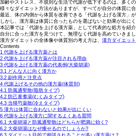
加齢やストレス、不規則な生活で代謝が低下するのは、多くの
様々なダイエット方法がありますが、すべてが自分の体質に合
最近、体の内側から体質を改善できる
「代謝を上げる漢方」
が
しかし、漢方薬は体質に合ったものを選ばないと効果が出にく
本記事では
「代謝を上げる漢方薬」
として代表的な処方を紹介
自分に合った漢方を見つけて、無理なく代謝を高めていきまし
漢方ダイエットの全体像や体質別の考え方は、
漢方ダイエット
Contents
1
代謝を上げる漢方薬とは
2
代謝を上げる漢方薬が注目される理由
3
代謝を上げる漢方薬の代表例(大柴胡湯)
3.1
どんな人に向く漢方か
3.2
副作用と注意点
4
代謝上げるその他の漢方薬(体質別)
4.1
防風通聖散(脂肪タイプ)
4.2
防己黄耆湯(むくみタイプ)
4.3
当帰芍薬散(冷えタイプ)
5
漢方は体質に合わないと効果が出にくい
6
代謝を上げる漢方に関するよくある質問
6.1
大柴胡湯と防風通聖散はどちらが肥満に効く?
6.2
大柴胡湯はなぜ痩せるのでしょうか?
6.3
ダイエット目的で相談されることが多い漢方薬は？