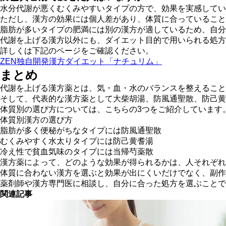
水分代謝が悪くむくみやすいタイプの方で、
効果を実感してい
ただし、漢方の効果には個人差があり、体質に合っていること
脂肪が多いタイプの肥満には別の漢方が適しているため、自分
代謝を上げる漢方以外にも、ダイエット目的で用いられる処方
詳しくは下記のページをご確認ください。
ZEN独自開発漢方ダイエット「ナチュリム」
まとめ
代謝を上げる漢方薬とは、
気・血・水のバランスを整えること
そして、代表的な漢方薬として大柴胡湯、防風通聖散、防己黄
体質別の選び方については、こちらの3つをご紹介しています
体質別漢方の選び方
脂肪が多く便秘がちなタイプには防風通聖散
むくみやすく水太りタイプには防己黄耆湯
冷え性で貧血気味のタイプには当帰芍薬散
漢方薬によって、どのような効果が得られるかは、人それぞれ
体質に合わない漢方を選ぶと効果が出にくいだけでなく、副作
薬剤師や漢方専門医に相談し、自分に合った処方を選ぶことで
関連記事