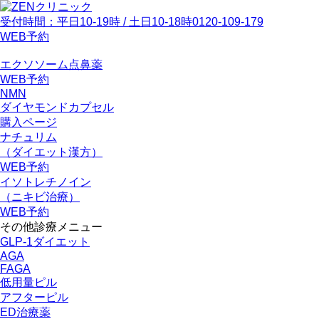
受付時間：平日10-19時 / 土日10-18時
0120-109-179
WEB予約
エクソソーム点鼻薬
WEB予約
NMN
ダイヤモンドカプセル
購入ページ
ナチュリム
（ダイエット漢方）
WEB予約
イソトレチノイン
（ニキビ治療）
WEB予約
その他診療メニュー
GLP-1ダイエット
AGA
FAGA
低用量ピル
アフターピル
ED治療薬