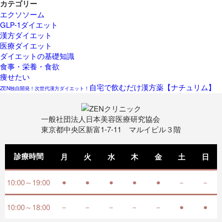
カテゴリー
エクソソーム
GLP-1ダイエット
漢方ダイエット
医療ダイエット
ダイエットの基礎知識
食事・栄養・食欲
痩せたい
自宅で飲むだけ漢方薬【ナチュリム】
ZEN独自開発！次世代漢方ダイエット！
一般社団法人日本美容医療研究協会
東京都中央区新富1-7-11 マルイビル３階
診療時間
月
火
水
木
金
土
日
●
●
●
●
●
−
−
10:00～19:00
−
−
−
−
−
●
●
10:00～18:00