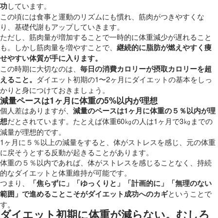
功
しています。
この頃には食事と運動のリズムにも慣れ、筋肉がつきやすくな
り、基礎代謝もアップしていきます。
ただし、筋肉量が増加することで一時的に体重減少が遅れること
も。しかし筋肉量を増やすことで、
継続的に脂肪が燃えやすく痩
せやすい体質が手に入ります。
この時期に大切なのは、
毎日の消費カロリーが摂取カロリーを超
えること。
ダイエット初期の1〜2ヶ月にダイエットの基本をしっ
かりと身につけておきましょう。
減量ペースは1ヶ月に体重の5%以内が理想
個人差はありますが、
減量のペースは1ヶ月に体重の５％以内が理
想
だとされています。たとえば体重60㎏の人は1ヶ月で3㎏までの
減量が理想的です。
1ヶ月に５％以上の減量をすると、体がストレスを感じ、元の体重
に戻そうとする反動が起きることがあります。
体重の５％以内であれば、体がストレスを感じることなく、持続
的なダイエットと体重維持が可能です。
つまり、
「焦らずに」「ゆっくりと」「計画的に」「無理のない
範囲」で進めることこそがダイエット成功へのカギ
ということで
す。
ダイエット初期に体重が減らない。むしろ