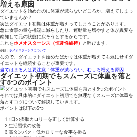
増える原因
ダイエットを始めたのに体重が減らないどころか、増えてしまっ
ていませんか？
実はダイエット初期は体重が増えってしまうことがあります。
急に食事の量を極端に減らしたり、運動量を増やすと体が異変を
察知して元の状態に戻そうとするからです。
これを
ホメオスターシス（恒常性維持）
と呼びます。
参照：
ホメオスターシスについて
なので、ダイエットを始めたばかりは体重が増えても気にせずダ
イエットを継続することが重要です。
当てはまる人は要注意！体重が減らない、むしろ増える原因
ダイエット初期でもスムーズに体重を落と
す5つのポイント
それでは具体的にダイエット初期でも無理なくスムーズに体重を
落とすコツについて解説していきます。
ポイントは以下の5つ
1.1日の摂取カロリーを正しく計算する
2.生活習慣の改善
3.高タンパク・低カロリーな食事を摂る