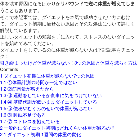
体を壊す原因になるばかりか
リバウンドで逆に体重が増えてしま
う
こともあります。
そこで本記事では、ダイエットを本気で成功させたい方にむけ
て、ダイエット初期に痩せない原因とその対処法について詳しく
解説していきます。
正しいダイエットの知識を手に入れて、ストレスのないダイエッ
トを始めてみてください。
ダイエットをしているのに体重が減らない人は下記記事をチェッ
ク！
引き締まったけど体重が減らない！3つの原因と体重を減らす方法
Contents
1
ダイエット初期に体重が減らない7つの原因
1.1
①体重計測の時間が一定ではない
1.2
②筋肉量が増えたから
1.3
③ 運動をしているが食事に気をつけていない
1.4
④ 基礎代謝が低いままダイエットしている
1.5
⑤ 便秘やむくみのせいで体重が落ちない
1.6
⑥ 睡眠不足である
1.7
⑦ ストレスを抱えている
2
一般的にダイエット初期はどれくらい体重が減るの？
2.1
ダイエット初期 1週間の体重の変化