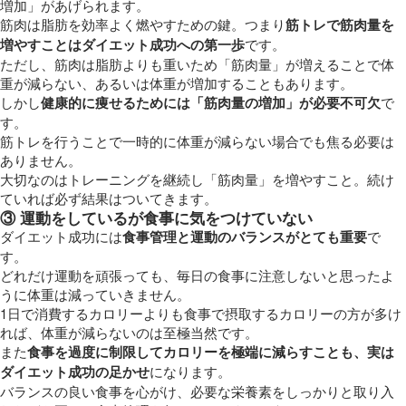
増加」があげられます。
筋肉は脂肪を効率よく燃やすための鍵。つまり
筋トレで筋肉量を
増やすことはダイエット成功への第一歩
です。
ただし、筋肉は脂肪よりも重いため「筋肉量」が増えることで体
重が減らない、あるいは体重が増加することもあります。
しかし
健康的に痩せるためには「筋肉量の増加」が必要不可欠
で
す。
筋トレを行うことで一時的に体重が減らない場合でも焦る必要は
ありません。
大切なのはトレーニングを継続し「筋肉量」を増やすこと。続け
ていれば必ず結果はついてきます。
③ 運動をしているが食事に気をつけていない
ダイエット成功には
食事管理と運動のバランスがとても重要
で
す。
どれだけ運動を頑張っても、毎日の食事に注意しないと思ったよ
うに体重は減っていきません。
1日で消費するカロリーよりも食事で摂取するカロリーの方が多け
れば、体重が減らないのは至極当然です。
また
食事を過度に制限してカロリーを極端に減らすことも、実は
ダイエット成功の足かせ
になります。
バランスの良い食事を心がけ、必要な栄養素をしっかりと取り入