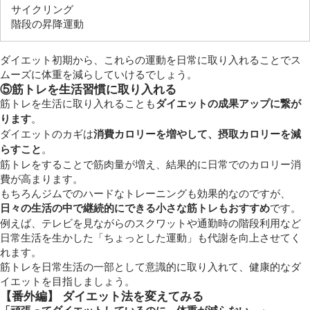
サイクリング
階段の昇降運動
ダイエット初期から、これらの運動を日常に取り入れることでス
ムーズに体重を減らしていけるでしょう。
⑤筋トレを生活習慣に取り入れる
筋トレを生活に取り入れることも
ダイエットの成果アップに繋が
ります
。
ダイエットのカギは
消費カロリーを増やして、摂取カロリーを減
らすこと
。
筋トレをすることで筋肉量が増え、結果的に日常でのカロリー消
費が高まります。
もちろんジムでのハードなトレーニングも効果的なのですが、
日々の生活の中で継続的にできる小さな筋トレもおすすめ
です。
例えば、テレビを見ながらのスクワットや通勤時の階段利用など
日常生活を生かした「ちょっとした運動」も代謝を向上させてく
れます。
筋トレを日常生活の一部として意識的に取り入れて、健康的なダ
イエットを目指しましょう。
【番外編】 ダイエット法を変えてみる
「頑張ってダイエットしているのに、体重が減らない…」