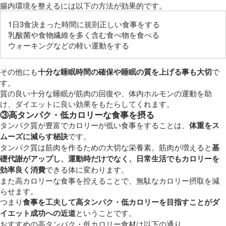
腸内環境を整えるには以下の方法が効果的です。
1日3食決まった時間に規則正しい食事をする
乳酸菌や食物繊維を多く含む食べ物を食べる
ウォーキングなどの軽い運動をする
その他にも
十分な睡眠時間の確保や睡眠の質を上げる事も大切
で
す。
質の良い十分な睡眠が筋肉の回復や、体内ホルモンの運動を助
け、ダイエットに良い効果をもたらしてくれます。
③高タンパク・低カロリーな食事を摂る
タンパク質が豊富でカロリーが低い食事をすることは、
体重をス
ムーズに減らす秘訣
です。
タンパク質は筋肉を作るための大切な栄養素。筋肉が増えると
基
礎代謝がアップし、運動時だけでなく、日常生活でもカロリーを
効率良く消費
できる体に変わります。
また高カロリーな食事を控えることで、無駄なカロリー摂取を減
らせます。
つまり
食事を工夫して高タンパク・低カロリーを目指すことがダ
イエット成功への近道
ということです。
おすすめの高タンパク・低カロリー食材は以下の通り。