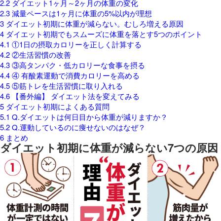
2.2
ダイエット1ヶ月～2ヶ月の体重の変化
2.3
減量ペースは1ヶ月に体重の5%以内が理想
3
ダイエット初期に体重が減らない。むしろ増える原因
4
ダイエット初期でもスムーズに体重を落とす5つのポイント
4.1
①1日の摂取カロリーを正しく計算する
4.2
②生活習慣の改善
4.3
③高タンパク・低カロリーな食事を摂る
4.4
④ 有酸素運動で消費カロリーを高める
4.5
⑤筋トレを生活習慣に取り入れる
4.6
【番外編】 ダイエット法を変えてみる
5
ダイエット初期によくある質問
5.1
Q.ダイエットは何日目から体重が減りますか？
5.2
Q.運動しているのに痩せないのはなぜ？
6
まとめ
ダイエット初期に体重が減らない7つの原因