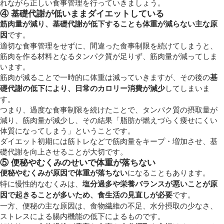
れながら正しい食事管理を行っていきましょう。
④ 基礎代謝が低いままダイエットしている
筋肉量が減り、基礎代謝が低下することも体重が減らない主な原
因
です。
適切な食事管理をせずに、間違った食事制限を続けてしまうと、
筋肉を作る材料となるタンパク質が足りず、筋肉量が減ってしま
います。
筋肉が減ることで一時的に体重は減っていきますが、その後の
基
礎代謝の低下により、日常のカロリー消費が減少
してしまいま
す。
つまり、過度な食事制限を続けたことで、タンパク質の摂取量が
減り、筋肉量が減少し、その結果「脂肪が燃えづらく痩せにくい
体質になってしまう」ということです。
ダイエット初期には筋トレなどで筋肉量をキープ・増加させ、基
礎代謝を向上させることが大切です。
⑤ 便秘やむくみのせいで体重が落ちない
便秘やむくみが原因で体重が落ちない
になることもあります。
特に慢性的なむくみは、
塩分過多や栄養バランスが悪いことが原
因で起きることが多いため、食生活の見直しが必要
です。
一方、便秘の主な原因は、食物繊維の不足、水分摂取の少なさ、
ストレスによる腸内機能の低下によるものです。