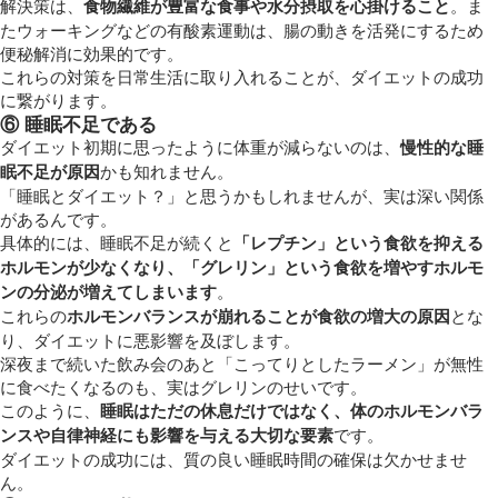
解決策は、
食物繊維が豊富な食事や水分摂取を心掛けること
。ま
たウォーキングなどの有酸素運動は、腸の動きを活発にするため
便秘解消に効果的です。
これらの対策を日常生活に取り入れることが、ダイエットの成功
に繋がります。
⑥ 睡眠不足である
ダイエット初期に思ったように体重が減らないのは、
慢性的な睡
眠不足が原因
かも知れません。
「睡眠とダイエット？」と思うかもしれませんが、実は深い関係
があるんです。
具体的には、睡眠不足が続くと
「レプチン」という食欲を抑える
ホルモンが少なくなり、「グレリン」という食欲を増やすホルモ
ンの分泌が増えてしまいます
。
これらの
ホルモンバランスが崩れることが食欲の増大の原因
とな
り、ダイエットに悪影響を及ぼします。
深夜まで続いた飲み会のあと「こってりとしたラーメン」が無性
に食べたくなるのも、実はグレリンのせいです。
このように、
睡眠はただの休息だけではなく、体のホルモンバラ
ンスや自律神経にも影響を与える大切な要素
です。
ダイエットの成功には、質の良い睡眠時間の確保は欠かせませ
ん。