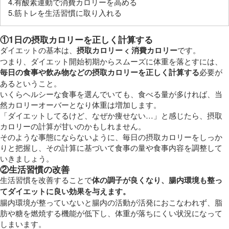
4.有酸素運動で消費カロリーを高める
5.筋トレを生活習慣に取り入れる
①1日の摂取カロリーを正しく計算する
ダイエットの基本は、
摂取カロリー < 消費カロリー
です。
つまり、ダイエット開始初期からスムーズに体重を落とすには、
毎日の食事や飲み物などの摂取カロリーを正しく計算する
必要が
あるということ。
いくらヘルシーな食事を選んでいても、食べる量が多ければ、当
然カロリーオーバーとなり体重は増加します。
「ダイエットしてるけど、なぜか痩せない…」と感じたら、摂取
カロリーの計算が甘いのかもしれません。
そのような事態にならないように、毎日の摂取カロリーをしっか
りと把握し、その計算に基づいて食事の量や食事内容を調整して
いきましょう。
②生活習慣の改善
生活習慣を改善することで
体の調子が良くなり、腸内環境も整っ
てダイエットに良い効果を与えます。
腸内環境が整っていないと腸内の活動が活発におこなわれず、脂
肪や糖を燃焼する機能が低下し、体重が落ちにくい状況になって
しまいます。