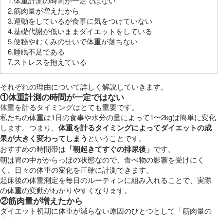
1.体重計測の時間が一定ではない
2.筋肉量が増えたから
3.運動をしているが食事に気をつけていない
4.基礎代謝が低いままダイエットをしている
5.便秘やむくみのせいで体重が落ちない
6.睡眠不足である
7.ストレスを抱えている
それぞれの理由について詳しく解説していきます。
①体重計測の時間が一定ではない
体重を計るタイミングはとても重要です。
私たちの体重は1日の食事や水分の量によって1〜2kgは簡単に変化
します。つまり、
体重を計るタイミングによってダイエットの成
果が大きく変わってしまう
ということです。
おすすめの時間帯は
「朝起きてすぐの排尿後」
です。
朝は胃の中がからっぽの状態なので、食べ物の影響を受けにく
く、日々の体重の変化を正確に計測できます。
起床後の体重測定を毎日のルーティンに組み入れることで、実際
の体重の変動がわかりやすくなります。
②筋肉量が増えたから
ダイエット初期に体重が減らない原因のひとつとして「筋肉量の