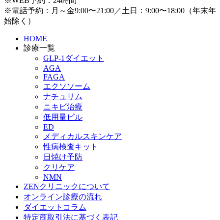
※WEB予約：24時間
※電話予約：月～金9:00〜21:00／土日：9:00〜18:00（年末年
始除く）
HOME
診療一覧
GLP-1ダイエット
AGA
FAGA
エクソソーム
ナチュリム
ニキビ治療
低用量ピル
ED
メディカルスキンケア
性病検査キット
日焼け予防
クリケア
NMN
ZENクリニックについて
オンライン診療の流れ
ダイエットコラム
特定商取引法に基づく表記