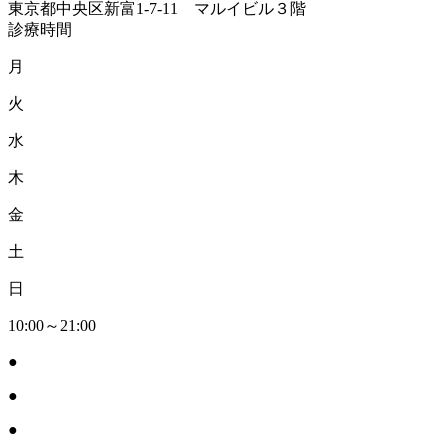
東京都中央区新富1-7-11 マルイビル３階
診療時間
月
火
水
木
金
土
日
10:00～21:00
●
●
●