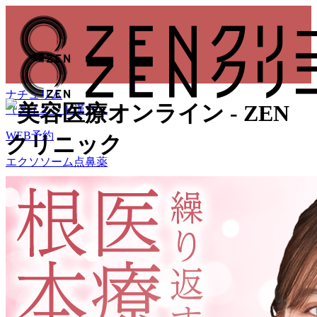
ナチュリム
（ダイエット漢方）
WEB予約
エクソソーム点鼻薬
WEB予約
ダイヤモンドカプセル
NMN20000
購入ページ
イソトレチノイン
（ニキビ治療）