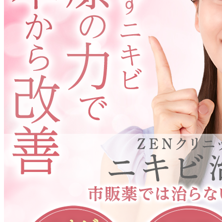
WEB予約
その他診療メニュー
GLP-1ダイエット
AGA
FAGA
低用量ピル
ED治療薬
Skin Muse（美容内服薬）
性病検査キット
日焼け予防
クリケア（美容液）
ZENクリニックについて
オンライン診療の流れ
ダイエットのお役立ちコラム
24時間受付！簡単30秒で予約完了
WEB予約
電話予約はこちら
0120-109-179