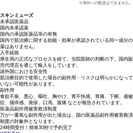
※海外への配送はできません。
スキンミューズ
未承認医薬品
国内未承認薬
国内の承認医薬品等の有無
国内で肌治療に関する効能・効果が承認されている同一成分の
薬はありません。
入手経路
厚生局の正式なプロセスを経て、当院医師の判断の下、国内販
売代理店を通じて輸入をしています。
諸外国における安全性
肌治療目的で使用した場合の副作用・リスクは明らかになって
いない可能性があります。
副作用
食欲不振、悪心、嘔吐、胸やけ、胃不快感、胃痛、下痢、過敏
症、掻痒感、発疹、口渇、腹痛 などが報告されています。
医薬品副作用被害救済制度
万が一重篤な副作用が出た場合は、国の医薬品副作用被害救済
制度の対象外となります。
24時間受付！簡単30秒で予約完了