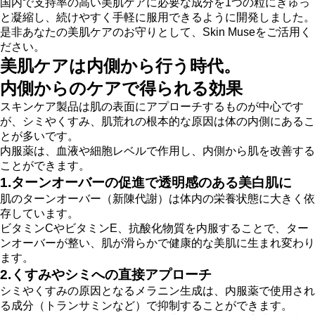
国内で支持率の高い美肌ケアに必要な成分を1つの粒にぎゅっ
と凝縮し、続けやすく手軽に服用できるように開発しました。
是非あなたの美肌ケアのお守りとして、Skin Museをご活用く
ださい。
美肌ケアは内側から行う時代。
内側からのケアで得られる効果
スキンケア製品は肌の表面にアプローチするものが中心です
が、シミやくすみ、肌荒れの根本的な原因は体の内側にあるこ
とが多いです。
内服薬は、血液や細胞レベルで作用し、内側から肌を改善する
ことができます。
1.ターンオーバーの促進で透明感のある美白肌に
肌のターンオーバー（新陳代謝）は体内の栄養状態に大きく依
存しています。
ビタミンCやビタミンE、抗酸化物質を内服することで、ター
ンオーバーが整い、肌が滑らかで健康的な美肌に生まれ変わり
ます。
2.くすみやシミへの直接アプローチ
シミやくすみの原因となるメラニン生成は、内服薬で使用され
る成分（トランサミンなど）で抑制することができます。