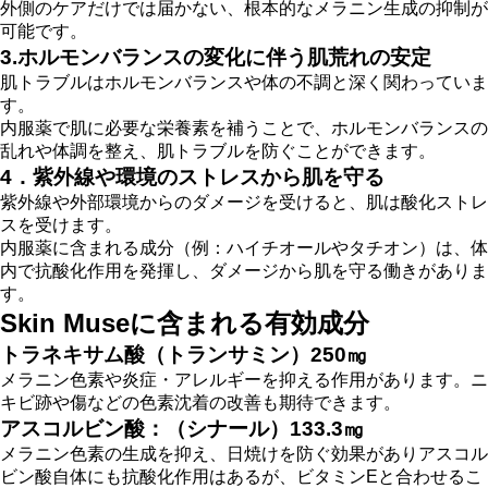
外側のケアだけでは届かない、根本的なメラニン生成の抑制が
可能です。
3.ホルモンバランスの変化に伴う肌荒れの安定
肌トラブルはホルモンバランスや体の不調と深く関わっていま
す。
内服薬で肌に必要な栄養素を補うことで、ホルモンバランスの
乱れや体調を整え、肌トラブルを防ぐことができます。
4．紫外線や環境のストレスから肌を守る
紫外線や外部環境からのダメージを受けると、肌は酸化ストレ
スを受けます。
内服薬に含まれる成分（例：ハイチオールやタチオン）は、体
内で抗酸化作用を発揮し、ダメージから肌を守る働きがありま
す。
Skin Museに含まれる有効成分
トラネキサム酸（トランサミン）250㎎
メラニン色素や炎症・アレルギーを抑える作用があります。ニ
キビ跡や傷などの色素沈着の改善も期待できます。
アスコルビン酸：（シナール）133.3㎎
メラニン色素の生成を抑え、日焼けを防ぐ効果がありアスコル
ビン酸自体にも抗酸化作用はあるが、ビタミンEと合わせるこ