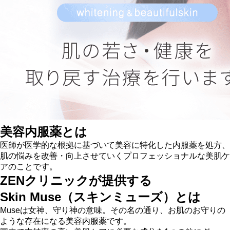
Skin Muse（美容内服薬）
性病検査キット
日焼け予防
クリケア（美容液）
ZENクリニックについて
オンライン診療の流れ
ダイエットのお役立ちコラム
24時間受付！簡単30秒で予約完了
WEB予約
電話予約はこちら
0120-109-179
美容内服薬とは
医師が医学的な根拠に基づいて美容に特化した内服薬を処方、
肌の悩みを改善・向上させていくプロフェッショナルな美肌ケ
アのことです。
ZENクリニックが提供する
Skin Muse（スキンミューズ）とは
Museは女神、守り神の意味。その名の通り、お肌のお守りの
ような存在になる美容内服薬です。