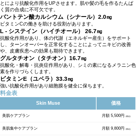
とにより抗酸化作用をUPさせます。肌や髪の毛を作るたんぱ
く質の合成に不可欠です。
バントテン酸カルシウム（シナール）2.0㎎
ビタミンCの働きを助ける役割があります。
L - システイン（ハイチオール） 26.7㎎
抗酸化作用があり、体の代謝（エネルギー産生）をサポート
し、ターンオーバーを正常化することによってニキビの改善
や、皮膚疾患への効果も期待できます。
グルタチオン（タチオン）16.7㎎
抗酸化・解毒・抗炎症作用があり、シミの素になるメラニン色
素を作りづらくします。
ビタミンE（ユベラ）33.3㎎
強い抗酸化作用があり細胞膜を健全に保ちます。
料金表
Skin Muse
価格
美肌ケアプラン
月額 5,500円
(税込)
美肌集中ケアプラン
月額 9,800円
(税込)