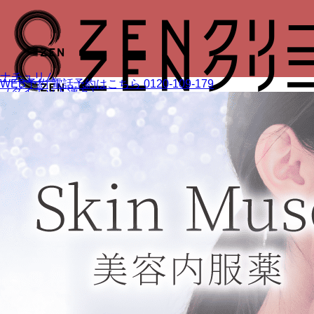
ナチュリム
WEB予約
電話予約はこちら
0120-109-179
（ダイエット漢方）
WEB予約
エクソソーム点鼻薬
WEB予約
ダイヤモンドカプセル
NMN20000
購入ページ
イソトレチノイン
（ニキビ治療）
WEB予約
その他診療メニュー
GLP-1ダイエット
AGA
FAGA
低用量ピル
ED治療薬